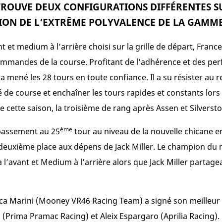
ROUVE DEUX CONFIGURATIONS DIFFÉRENTES S
ON DE L’EXTRÊME POLYVALENCE DE LA GAMME
t et medium à l’arrière choisi sur la grille de départ, Fran
ommandes de la course. Profitant de l’adhérence et des pe
a mené les 28 tours en toute confiance. Il a su résister au 
ié de course et enchaîner les tours rapides et constants lor
e cette saison, la troisième de rang après Assen et Silverst
ème
épassement au 25
tour au niveau de la nouvelle chicane ent
deuxième place aux dépens de Jack Miller. Le champion du 
à l’avant et Medium à l’arrière alors que Jack Miller parta
ca Marini (Mooney VR46 Racing Team) a signé son meilleur 
(Prima Pramac Racing) et Aleix Espargaro (Aprilia Racing).