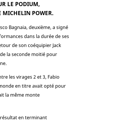
UR LE PODIUM,
 MICHELIN POWER.
cesco Bagnaia, deuxième, a signé
rformances dans la durée de ses
retour de son coéquipier Jack
s de la seconde moitié pour
one.
re les virages 2 et 3, Fabio
monde en titre avait opté pour
geait la même monte
résultat en terminant