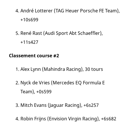
André Lotterer (TAG Heuer Porsche FE Team),
+10s699
René Rast (Audi Sport Abt Schaeffler),
+11s427
Classement course #2
Alex Lynn (Mahindra Racing), 30 tours
Nyck de Vries (Mercedes EQ Formula E
Team), +0s599
Mitch Evans (Jaguar Racing), +6s257
Robin Frijns (Envision Virgin Racing), +6s682