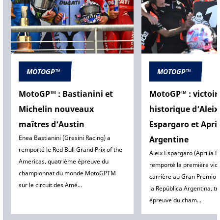
MOTOGP™
MOTOGP™
MotoGP™ : Bastianini et
MotoGP™ : victoir
Michelin nouveaux
historique d’Aleix
maîtres d’Austin
Espargaro et April
Enea Bastianini (Gresini Racing) a
Argentine
remporté le Red Bull Grand Prix of the
Aleix Espargaro (Aprilia R
Americas, quatrième épreuve du
remporté la première vict
championnat du monde MotoGPTM
carrière au Gran Premio 
sur le circuit des Amé...
la República Argentina, t
épreuve du cham...