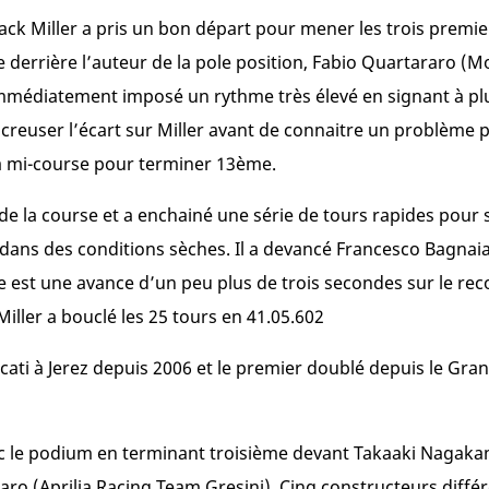
 Jack Miller a pris un bon départ pour mener les trois premi
e derrière l’auteur de la pole position, Fabio Quartararo 
immédiatement imposé un rythme très élevé en signant à plu
 creuser l’écart sur Miller avant de connaitre un problème p
la mi-course pour terminer 13ème.
te de la course et a enchainé une série de tours rapides pour
e dans des conditions sèches. Il a devancé Francesco Bagnai
rivée est une avance d’un peu plus de trois secondes sur le 
ller a bouclé les 25 tours en 41.05.602
ucati à Jerez depuis 2006 et le premier doublé depuis le Gr
ec le podium en terminant troisième devant Takaaki Nagaka
ro (Aprilia Racing Team Gresini). Cinq constructeurs différ