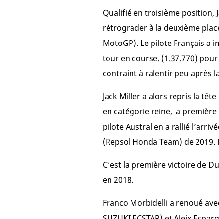
Qualifié en troisième position,
rétrograder à la deuxième plac
MotoGP). Le pilote Français a 
tour en course. (1.37.770) pour
contraint à ralentir peu après 
Jack Miller a alors repris la tê
en catégorie reine, la premièr
pilote Australien a rallié l’ar
(Repsol Honda Team) de 2019. Mi
C’est la première victoire de D
en 2018.
Franco Morbidelli a renoué av
SUZUKI ECSTAR) et Aleix Esparga