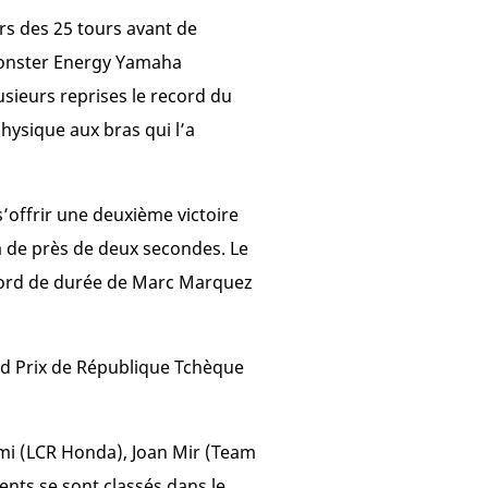
ers des 25 tours avant de
(Monster Energy Yamaha
sieurs reprises le record du
hysique aux bras qui l’a
 s’offrir une deuxième victoire
a de près de deux secondes. Le
record de durée de Marc Marquez
and Prix de République Tchèque
mi (LCR Honda), Joan Mir (Team
ents se sont classés dans le